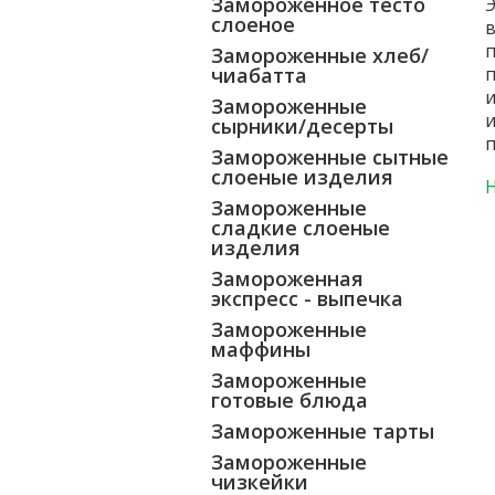
Замороженное тесто
Э
слоеное
в
п
Замороженные хлеб/
чиабатта
п
и
Замороженные
и
сырники/десерты
п
Замороженные сытные
слоеные изделия
Замороженные
сладкие слоеные
изделия
Замороженная
экспресс - выпечка
Замороженные
маффины
Замороженные
готовые блюда
Замороженные тарты
Замороженные
чизкейки